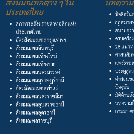
สังฆมณฑลต่าง ๆ ใน
บทความ 
ประเทศไทย
ข้อคิดวัน
กฏหมายพ
สภาพระสังฆราชคาทอลิกแห่ง
สนามควา
ประเทศไทย
ครบเครื่อง
อัครสังฆมณฑลกรุงเทพฯ
28 แนวทา
สังฆมณฑลจันทบุรี
ศาสนสัมพ
สังฆมณฑลเชียงใหม่
แพร่ธรรม
สังฆมณฑลเชียงราย
ประตูสู่ความ
สังฆมณฑลนครสวรรค์
คำสอนขอ
สังฆมณฑลสุราษฎร์ธานี
ปัจจุบัน
อัครสังฆมณฑลท่าแร่
มิติด้านส
สังฆมณฑลนครราชสีมา
บทความอื
สังฆมณฑลอุบลราชธานี
ถามมา-ตอ
สังฆมณฑลอุดรธานี
สังฆมณฑลราชบุรี