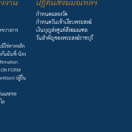
่งงาน
ปฏิทินสังฆมณฑลฯ
กำหนดฉลองวัด
กำหนดวันเข้าเงียบพระสงฆ์
เงินบุญส่งศูนย์สังฆมณฑล
ัดขวางการ
วันสำคัญของพระสงฆ์ราชบุรี
มิใช่คาทอลิก
กันฉันพี่-น้อง
firmation
TION FORM
tion) (ผู้ยื่น
ว้นและขอ
าโล