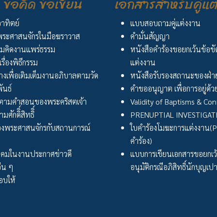
ข้อคิด ข้อเขียน
เอกสารสำหรับคู่แต
อาทิตย์
แบบสอบถามคู่แต่งงาน
ระศาสนจักรในมือฆราวาส
คำมั่นสัญญา
มคิดงานแพร่ธรรม
หนังสือคำร้องขอยกเว้นข้อข
เรื่องพิธีกรรม
แต่งงาน
งเพื่อเติมเต็มงานอภิบาลตามวัด
หนังสือรับรองสถานะของฝ่าย
ันธ์
คำขออนุญาต เพื่อการอยู่ด้วย
ตามคำสอนของพระคริสตเจ้า
Validity of Baptisms & Con
ศักดิิ์สิทธิิ์
PRENUPTIAL INVESTIGA
งพระศาสนจักรกับสถานการณ์
ใบคำร้องโมฆะการแต่งงาน(Peti
คำร้อง)
ังคมในงานประกาศข่าวดี
แบบการเขียนเอกสารขอยกเ
่น ๆ
อนุมัติกรณีอภิสิทธิ์นักบุญเป
บให้