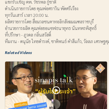
แขกรับเชิญ คพ. วัชรพล กู้ชาติ
ดำเนินรายการโดย คุณพ่อศราวิน พัดศรีเรือง
ทุกวันเสาร์ เวลา 20:00 น.
ผลิตรายการโดย สื่อมวลชนคาทอลิกสังฆมณฑลราชบุรี
อำนวยการผลิต คุณพ่อยอแซฟธนายุทธ นันทพรพิสุทธิ์
ที่ปรึกษา - ภูวดล กลิ่นสวัสดิ์
ทีมงาน - ดนุนัย ไทยดำรงค์, ชาติพนธ์ คำสีแก้ว, วัลลภ เศรษฐศุ
Related Videos