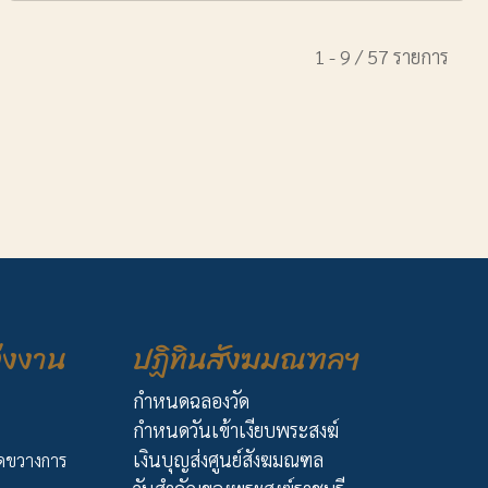
1 - 9 / 57 รายการ
่งงาน
ปฏิทินสังฆมณฑลฯ
กำหนดฉลองวัด
กำหนดวันเข้าเงียบพระสงฆ์
เงินบุญส่งศูนย์สังฆมณฑล
ัดขวางการ