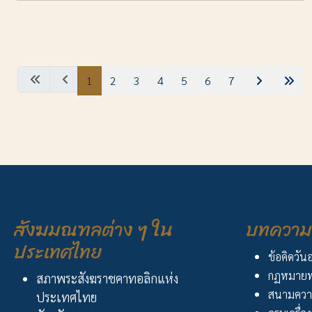
1
2
3
4
5
6
7
สังฆมณฑลต่าง ๆ ใน
บทความ 
ประเทศไทย
ข้อคิดวัน
กฏหมายพ
สภาพระสังฆราชคาทอลิกแห่ง
สนามควา
ประเทศไทย