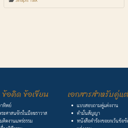
ข้อคิด ข้อเขียน
เอกสารสำหรับคู่แต
อาทิตย์
แบบสอบถามคู่แต่งงาน
ระศาสนจักรในมือฆราวาส
คำมั่นสัญญา
มคิดงานแพร่ธรรม
หนังสือคำร้องขอยกเว้นข้อข