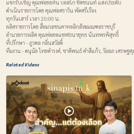
แขกรับเชิญ คุณพ่อยอห์น บอสโก ชิตชนนท์ แสงประดับ
ดำเนินรายการโดย คุณพ่อศราวิน พัดศรีเรือง
ทุกวันเสาร์ เวลา 20:00 น.
ผลิตรายการโดย สื่อมวลชนคาทอลิกสังฆมณฑลราชบุรี
อำนวยการผลิต คุณพ่อยอแซฟธนายุทธ นันทพรพิสุทธิ์
ที่ปรึกษา - ภูวดล กลิ่นสวัสดิ์
ทีมงาน - ดนุนัย ไทยดำรงค์, ชาติพนธ์ คำสีแก้ว, วัลลภ เศรษฐศุ
Related Videos