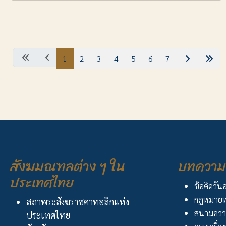
1
2
3
4
5
6
7
สังฆมณฑลต่าง ๆ ใน
บทความ 
ประเทศไทย
ข้อคิดวัน
กฏหมายพ
สภาพระสังฆราชคาทอลิกแห่ง
สนามควา
ประเทศไทย