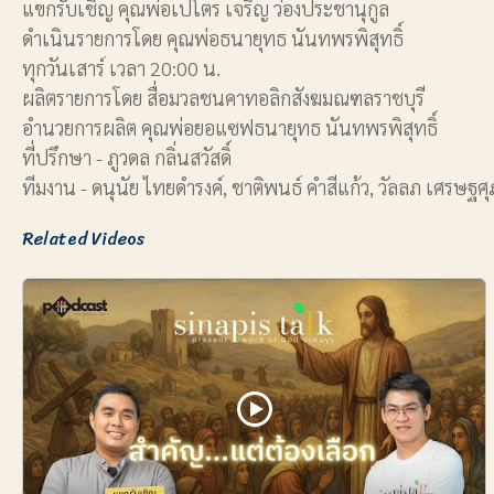
แขกรับเชิญ คุณพ่อเปโตร เจริญ ว่องประชานุกูล
ดำเนินรายการโดย คุณพ่อธนายุทธ นันทพรพิสุทธิ์
ทุกวันเสาร์ เวลา 20:00 น.
ผลิตรายการโดย สื่อมวลชนคาทอลิกสังฆมณฑลราชบุรี
อำนวยการผลิต คุณพ่อยอแซฟธนายุทธ นันทพรพิสุทธิ์
ที่ปรึกษา - ภูวดล กลิ่นสวัสดิ์
ทีมงาน - ดนุนัย ไทยดำรงค์, ชาติพนธ์ คำสีแก้ว, วัลลภ เศรษฐศุ
Related Videos