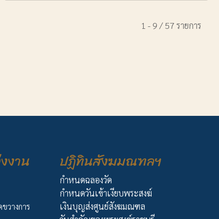
1 - 9 / 57 รายการ
่งงาน
ปฏิทินสังฆมณฑลฯ
กำหนดฉลองวัด
กำหนดวันเข้าเงียบพระสงฆ์
เงินบุญส่งศูนย์สังฆมณฑล
ัดขวางการ