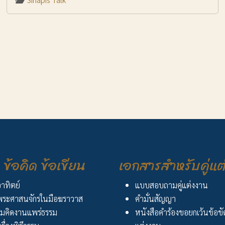
ข้อคิด ข้อเขียน
เอกสารสำหรับคู่แต
อาทิตย์
แบบสอบถามคู่แต่งงาน
ระศาสนจักรในมือฆราวาส
คำมั่นสัญญา
มคิดงานแพร่ธรรม
หนังสือคำร้องขอยกเว้นข้อข