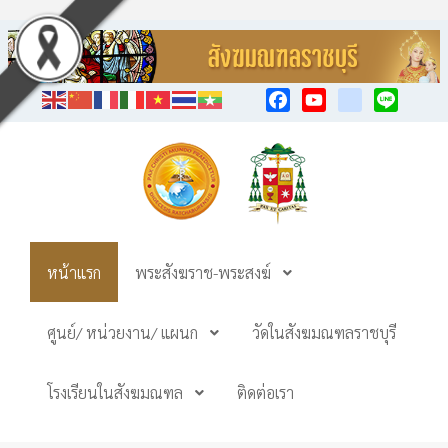
Facebook
YouTube
TikTok
Line
หน้าแรก
พระสังฆราช-พระสงฆ์
ศูนย์/ หน่วยงาน/ แผนก
วัดในสังฆมณฑลราชบุรี
โรงเรียนในสังฆมณฑล
ติดต่อเรา