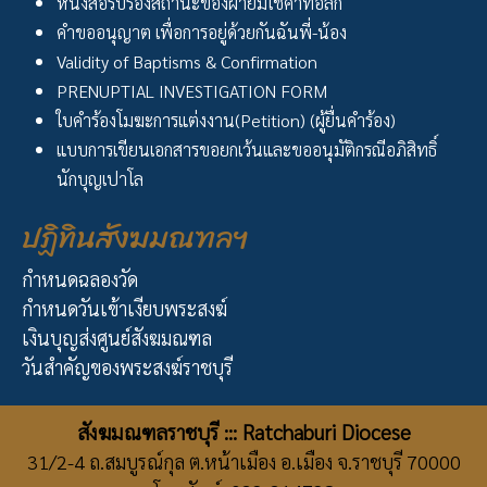
หนังสือรับรองสถานะของฝ่ายมิใช่คาทอลิก
คำขออนุญาต เพื่อการอยู่ด้วยกันฉันพี่-น้อง
Validity of Baptisms & Confirmation
PRENUPTIAL INVESTIGATION FORM
ใบคำร้องโมฆะการแต่งงาน(Petition) (ผู้ยื่นคำร้อง)
แบบการเขียนเอกสารขอยกเว้นและขออนุมัติกรณีอภิสิทธิ์
นักบุญเปาโล
ปฏิทินสังฆมณฑลฯ
กำหนดฉลองวัด
กำหนดวันเข้าเงียบพระสงฆ์
เงินบุญส่งศูนย์สังฆมณฑล
วันสำคัญของพระสงฆ์ราชบุรี
สังฆมณฑลราชบุรี ::: Ratchaburi Diocese
31/2-4 ถ.สมบูรณ์กุล ต.หน้าเมือง อ.เมือง จ.ราชบุรี 70000