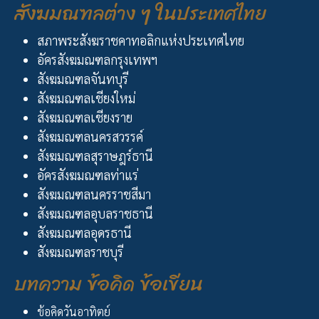
สังฆมณฑลต่าง ๆ ในประเทศไทย
สภาพระสังฆราชคาทอลิกแห่งประเทศไทย
อัครสังฆมณฑลกรุงเทพฯ
สังฆมณฑลจันทบุรี
สังฆมณฑลเชียงใหม่
สังฆมณฑลเชียงราย
สังฆมณฑลนครสวรรค์
สังฆมณฑลสุราษฎร์ธานี
อัครสังฆมณฑลท่าแร่
สังฆมณฑลนครราชสีมา
สังฆมณฑลอุบลราชธานี
สังฆมณฑลอุดรธานี
สังฆมณฑลราชบุรี
บทความ ข้อคิด ข้อเขียน
ข้อคิดวันอาทิตย์