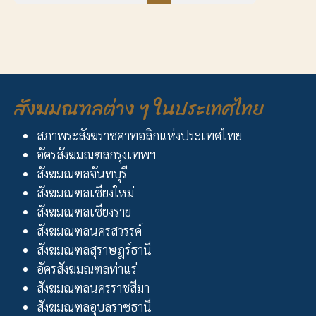
สังฆมณฑลต่าง ๆ ในประเทศไทย
สภาพระสังฆราชคาทอลิกแห่งประเทศไทย
อัครสังฆมณฑลกรุงเทพฯ
สังฆมณฑลจันทบุรี
สังฆมณฑลเชียงใหม่
สังฆมณฑลเชียงราย
สังฆมณฑลนครสวรรค์
สังฆมณฑลสุราษฎร์ธานี
อัครสังฆมณฑลท่าแร่
สังฆมณฑลนครราชสีมา
สังฆมณฑลอุบลราชธานี