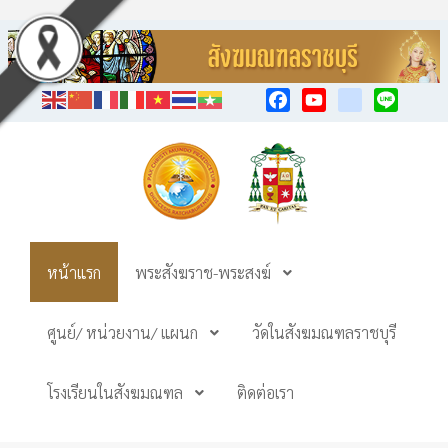
Facebook
YouTube
TikTok
Line
หน้าแรก
พระสังฆราช-พระสงฆ์
ศูนย์/ หน่วยงาน/ แผนก
วัดในสังฆมณฑลราชบุรี
โรงเรียนในสังฆมณฑล
ติดต่อเรา