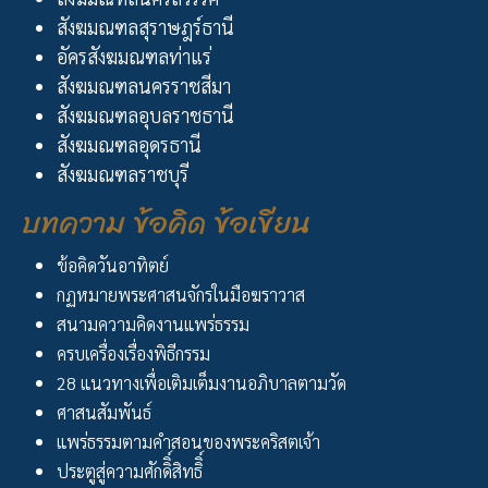
สังฆมณฑลสุราษฎร์ธานี
อัครสังฆมณฑลท่าแร่
สังฆมณฑลนครราชสีมา
สังฆมณฑลอุบลราชธานี
สังฆมณฑลอุดรธานี
สังฆมณฑลราชบุรี
บทความ ข้อคิด ข้อเขียน
ข้อคิดวันอาทิตย์
กฏหมายพระศาสนจักรในมือฆราวาส
สนามความคิดงานแพร่ธรรม
ครบเครื่องเรื่องพิธีกรรม
28 แนวทางเพื่อเติมเต็มงานอภิบาลตามวัด
ศาสนสัมพันธ์
แพร่ธรรมตามคำสอนของพระคริสตเจ้า
ประตูสู่ความศักดิิ์สิทธิิ์