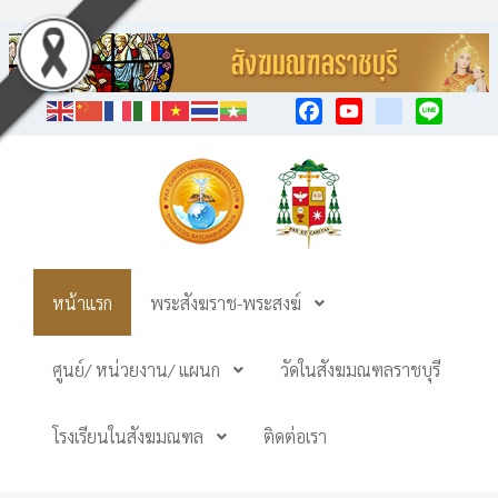
Facebook
YouTube
TikTok
Line
หน้าแรก
พระสังฆราช-พระสงฆ์
ศูนย์/ หน่วยงาน/ แผนก
วัดในสังฆมณฑลราชบุรี
โรงเรียนในสังฆมณฑล
ติดต่อเรา