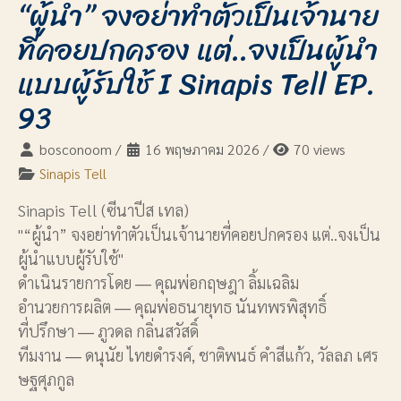
“ผู้นำ” จงอย่าทำตัวเป็นเจ้านาย
ที่คอยปกครอง แต่..จงเป็นผู้นำ
แบบผู้รับใช้ I Sinapis Tell EP.
93
bosconoom
/
16 พฤษภาคม 2026
/
70 views
Sinapis Tell
Sinapis Tell (ซีนาปีส เทล)
"“ผู้นำ” จงอย่าทำตัวเป็นเจ้านายที่คอยปกครอง แต่..จงเป็น
ผู้นำแบบผู้รับใช้"
ดำเนินรายการโดย ― คุณพ่อกฤษฎา ลิ้มเฉลิม
อำนวยการผลิต ― คุณพ่อธนายุทธ นันทพรพิสุทธิ์
ที่ปรึกษา ― ภูวดล กลิ่นสวัสดิ์
ทีมงาน ― ดนุนัย ไทยดำรงค์, ชาติพนธ์ คำสีแก้ว, วัลลภ เศร
ษฐศุภกูล