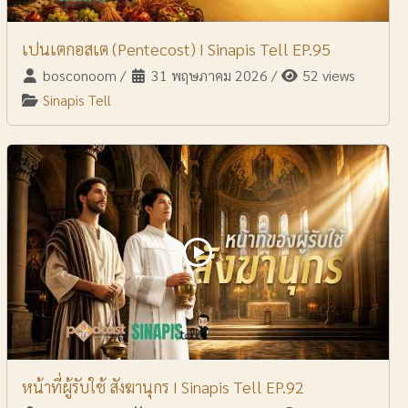
เปนเตกอสเต (Pentecost) I Sinapis Tell EP.95
bosconoom
/
31 พฤษภาคม 2026
/
52 views
Sinapis Tell
หน้าที่ผู้รับใช้ สังฆานุกร I Sinapis Tell EP.92