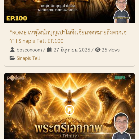
“ROME เหตุใดนักบุญเปาโลจึงเขียนจดหมายถึงพวกเข
า” I Sinapis Tell EP.100
bosconoom
/
27 มิถุนายน 2026
/
25 views
Sinapis Tell