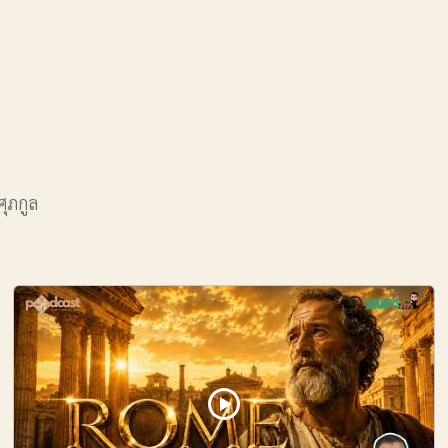
ศุภกูล