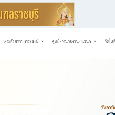
พระสังฆราช-พระสงฆ์
ศูนย์/ หน่วยงาน/ แผนก
วัดใน