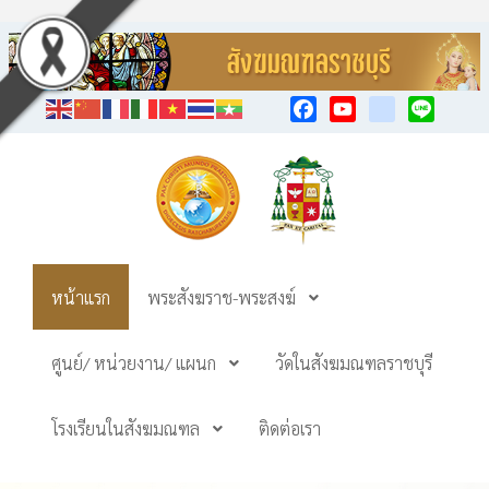
Facebook
YouTube
TikTok
Line
หน้าแรก
พระสังฆราช-พระสงฆ์
ศูนย์/ หน่วยงาน/ แผนก
วัดในสังฆมณฑลราชบุรี
โรงเรียนในสังฆมณฑล
ติดต่อเรา