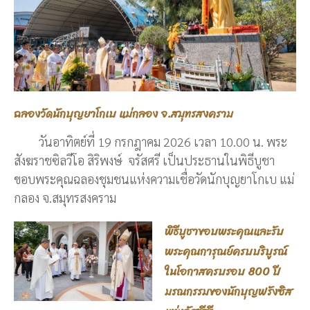
ฉลองวัดนักบุญยาโกเบ แม่กลอง จ.สมุทรสงคราม
วันอาทิตย์ที่ 19 กรกฎาคม 2026 เวลา 10.00 น. พระ
สังฆราชซิลวีโอ สิริพงษ์ จรัสศรี เป็นประธานในพิธีบูชา
ขอบพระคุณฉลองชุมชนแห่งความเชื่อวัดนักบุญยาโกเบ แม่
กลอง จ.สมุทรสงคราม
พิธีบูชาขอบพระคุณและรับ
พระคุณการุณย์ครบบริบูรณ์
ในโอกาสครบรอบ 800 ปี
มรณกรรมของนักบุญฟรังซิส