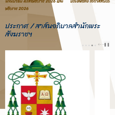
ประเทศไทย โอกาสสมโภชพระคริสตสมภพ คริสตศักราช 2025
ประกาศ / สาส์นอภิบาลสำนักพระ
สังฆราชฯ
❚❚
PREV
NEXT