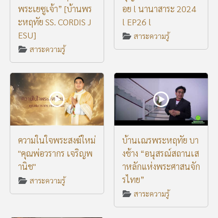
พระเยซูเจ้า” [บ้านพร
อย l นานาสาระ 2024
ะหฤทัย SS. CORDIS J
l EP26 l
ESU]
สาระความรู้
สาระความรู้
ความในใจพระสงฆ์ใหม่
บ้านเณรพระหฤทัย บา
"คุณพ่อวรากร เจริญพ
งช้าง “อนุสรณ์สถานเส
านิช"
าหลักแห่งพระศาสนจัก
รไทย”
สาระความรู้
สาระความรู้