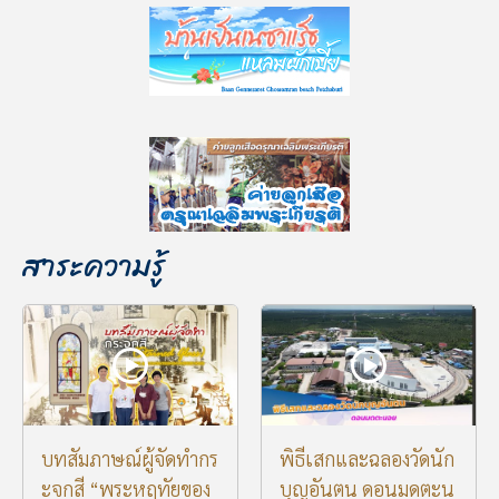
สาระความรู้
บทสัมภาษณ์ผู้จัดทำกร
พิธีเสกและฉลองวัดนัก
ะจกสี “พระหฤทัยของ
บุญอันตน ดอนมดตะน