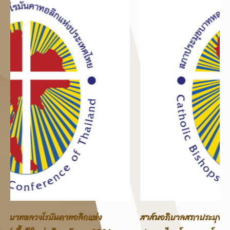
สาส์นอภิบาลสภาประมุขบาทหลวงโรมันคาทอลิกแห่ง