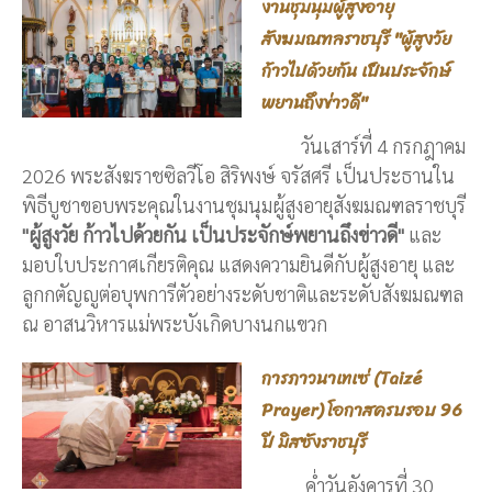
งานชุมนุมผู้สูงอายุ
สังฆมณฑลราชบุรี "ผู้สูงวัย
ก้าวไปด้วยกัน เป็นประจักษ์
พยานถึงข่าวดี"
วันเสาร์ที่ 4 กรกฎาคม
2026 พระสังฆราชซิลวีโอ สิริพงษ์ จรัสศรี เป็นประธานใน
พิธีบูชาขอบพระคุณในงานชุมนุมผู้สูงอายุสังฆมณฑลราชบุรี
"ผู้สูงวัย ก้าวไปด้วยกัน เป็นประจักษ์พยานถึงข่าวดี"
และ
มอบใบประกาศเกียรติคุณ แสดงความยินดีกับผู้สูงอายุ และ
ลูกกตัญญูต่อบุพการีตัวอย่างระดับชาติและระดับสังฆมณฑล
ณ อาสนวิหารแม่พระบังเกิดบางนกแขวก
การภาวนาเทเซ่ (Taizé
Prayer) โอกาสครบรอบ 96
ปี มิสซังราชบุรี
ค่ำวันอังคารที่ 30