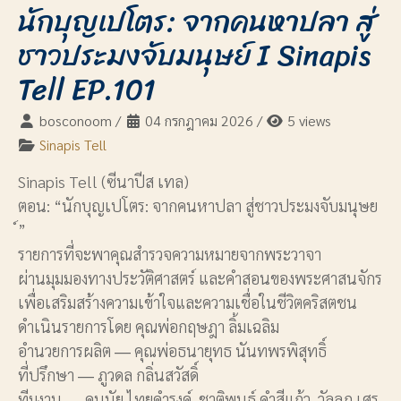
นักบุญเปโตร: จากคนหาปลา สู่
ชาวประมงจับมนุษย์ I Sinapis
Tell EP.101
bosconoom
/
04 กรกฎาคม 2026
/
5 views
Sinapis Tell
Sinapis Tell (ซีนาปีส เทล)
ตอน: “นักบุญเปโตร: จากคนหาปลา สู่ชาวประมงจับมนุษย
์”
รายการที่จะพาคุณสำรวจความหมายจากพระวาจา
ผ่านมุมมองทางประวัติศาสตร์ และคำสอนของพระศาสนจักร
เพื่อเสริมสร้างความเข้าใจและความเชื่อในชีวิตคริสตชน
ดำเนินรายการโดย คุณพ่อกฤษฎา ลิ้มเฉลิม
อำนวยการผลิต ― คุณพ่อธนายุทธ นันทพรพิสุทธิ์
ที่ปรึกษา ― ภูวดล กลิ่นสวัสดิ์
ทีมงาน ― ดนุนัย ไทยดำรงค์, ชาติพนธ์ คำสีแก้ว, วัลลภ เศร