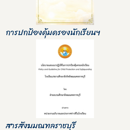
การปกป้องคุ้มครองนักเรียนฯ
สารสังฆมณฑลราชบุรี