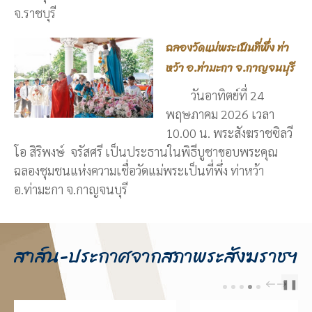
จ.ราชบุรี
ฉลองวัดแม่พระเป็นที่พึ่ง ท่า
หว้า อ.ท่ามะกา จ.กาญจนบุรี
วันอาทิตย์ที่ 24
พฤษภาคม 2026 เวลา
10.00 น. พระสังฆราชซิลวี
โอ สิริพงษ์ จรัสศรี เป็นประธานในพิธีบูชาขอบพระคุณ
ฉลองชุมชนแห่งความเชื่อวัดแม่พระเป็นที่พึ่ง ท่าหว้า
อ.ท่ามะกา จ.กาญจนบุรี
สาส์น-ประกาศจากสภาพระสังฆราชฯ
❚❚
PREV
NEXT