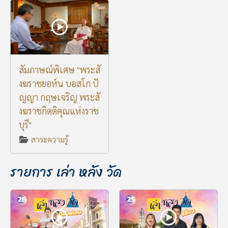
สัมภาษณ์พิเศษ "พระสั
งฆราชยอห์น บอสโก ปั
ญญา กฤษเจริญ พระสั
งฆราชกิตติคุณแห่งราช
บุรี"
สาระความรู้
รายการ เล่า หลัง วัด