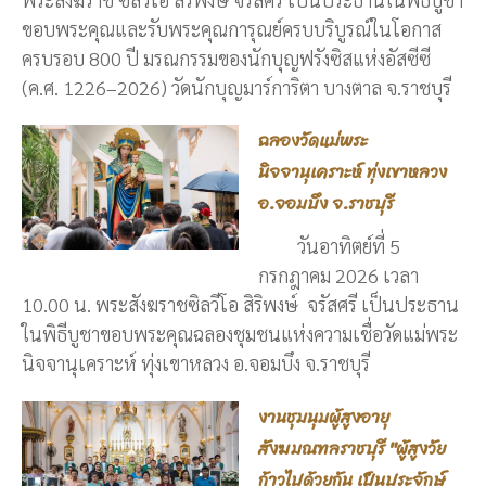
ขอบพระคุณและรับพระคุณการุณย์ครบบริบูรณ์ในโอกาส
ครบรอบ 800 ปี มรณกรรมของนักบุญฟรังซิสแห่งอัสซีซี
(ค.ศ. 1226–2026) วัดนักบุญมาร์การิตา บางตาล จ.ราชบุรี
ฉลองวัดแม่พระ
นิจจานุเคราะห์ ทุ่งเขาหลวง
อ.จอมบึง จ.ราชบุรี
วันอาทิตย์ที่ 5
กรกฎาคม 2026 เวลา
10.00 น. พระสังฆราชซิลวีโอ สิริพงษ์ จรัสศรี เป็นประธาน
ในพิธีบูชาขอบพระคุณฉลองชุมชนแห่งความเชื่อวัดแม่พระ
นิจจานุเคราะห์ ทุ่งเขาหลวง อ.จอมบึง จ.ราชบุรี
งานชุมนุมผู้สูงอายุ
สังฆมณฑลราชบุรี "ผู้สูงวัย
ก้าวไปด้วยกัน เป็นประจักษ์