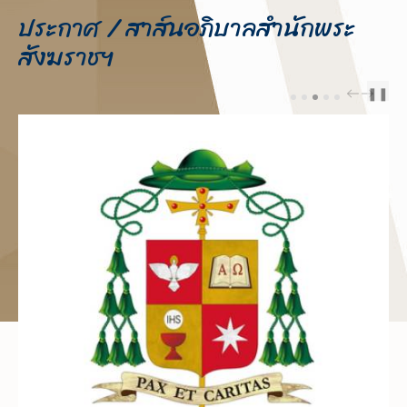
ประกาศ / สาส์นอภิบาลสำนักพระ
สังฆราชฯ
❚❚
PREV
NEXT