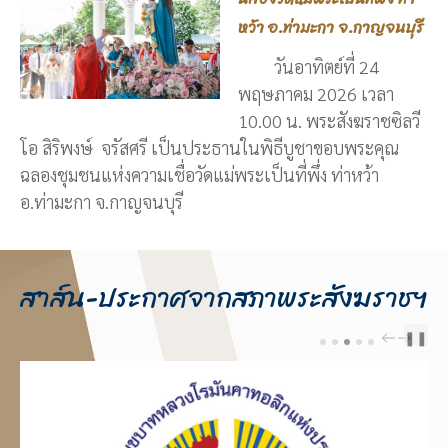
หว้า อ.ท่ามะกา จ.กาญจนบุรี
วันอาทิตย์ที่ 24
พฤษภาคม 2026 เวลา
10.00 น. พระสังฆราชซิลวี
โอ สิริพงษ์ จรัสศรี เป็นประธานในพิธีบูชาขอบพระคุณ
ฉลองชุมชนแห่งความเชื่อวัดแม่พระเป็นที่พึ่ง ท่าหว้า
อ.ท่ามะกา จ.กาญจนบุรี
สาส์น-ประกาศจากสภาพระสังฆราชฯ
❚❚
PREV
NEXT