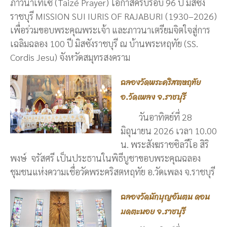
ภาวนาเทเซ่ (Taizé Prayer) โอกาสครบรอบ 96 ปี มิสซัง
ราชบุรี MISSION SUI IURIS OF RAJABURI (1930–2026)
เพื่อร่วมขอบพระคุณพระเจ้า และภาวนาเตรียมจิตใจสู่การ
เฉลิมฉลอง 100 ปี มิสซังราชบุรี ณ บ้านพระหฤทัย (SS.
Cordis Jesu) จังหวัดสมุทรสงคราม
ฉลองวัดพระคริสตหฤทัย
อ.วัดเพลง จ.ราชบุรี
วันอาทิตย์ที่ 28
มิถุนายน 2026 เวลา 10.00
น. พระสังฆราชซิลวีโอ สิริ
พงษ์ จรัสศรี เป็นประธานในพิธีบูชาขอบพระคุณฉลอง
ชุมชนแห่งความเชื่อวัดพระคริสตหฤทัย อ.วัดเพลง จ.ราชบุรี
ฉลองวัดนักบุญอันตน ดอน
มดตะนอย จ.ราชบุรี