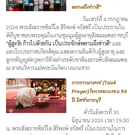
พยานถึงข่าวดี"
วันเสาร์ที่ 4 กรกฎาคม
2026 พระสังฆราชซิลวีโอ สิริพงษ์ จรัสศรี เป็นประธานใน
พิธีบูชาขอบพระคุณในงานชุมนุมผู้สูงอายุสังฆมณฑลราชบุรี
"ผู้สูงวัย ก้าวไปด้วยกัน เป็นประจักษ์พยานถึงข่าวดี"
และ
มอบใบประกาศเกียรติคุณ แสดงความยินดีกับผู้สูงอายุ และ
ลูกกตัญญูต่อบุพการีตัวอย่างระดับชาติและระดับสังฆมณฑล
ณ อาสนวิหารแม่พระบังเกิดบางนกแขวก
การภาวนาเทเซ่ (Taizé
Prayer) โอกาสครบรอบ 96
ปี มิสซังราชบุรี
ค่ำวันอังคารที่ 30
มิถุนายน 2026 เวลา 19.00
น. พระสังฆราชซิลวีโอ สิริพงษ์ จรัสศรี เป็นประธานในการ