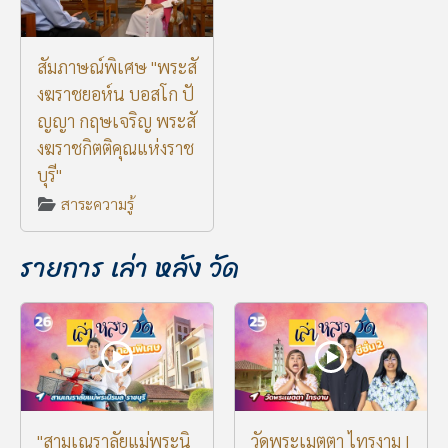
สัมภาษณ์พิเศษ "พระสั
งฆราชยอห์น บอสโก ปั
ญญา กฤษเจริญ พระสั
งฆราชกิตติคุณแห่งราช
บุรี"
สาระความรู้
รายการ เล่า หลัง วัด
"สามเณราลัยแม่พระนิ
วัดพระเมตตา ไทรงาม |