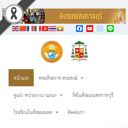
Facebook
YouTube
TikTok
Line
หน้าแรก
พระสังฆราช-พระสงฆ์
ศูนย์/ หน่วยงาน/ แผนก
วัดในสังฆมณฑลราชบุรี
โรงเรียนในสังฆมณฑล
ติดต่อเรา