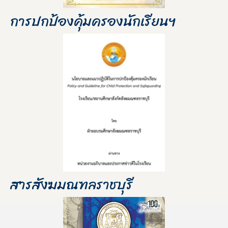
การปกป้องคุ้มครองนักเรียนฯ
สารสังฆมณฑลราชบุรี