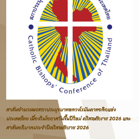
สาส์นอภิบาลสภาประมุขบาทหลวงโรมันคาทอลิกแห่ง
ประเทศไทย โอกาสสมโภชพระคริสตสมภพ คริสตศักราช 2025