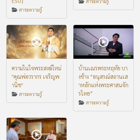
ESU]
สาระความรู้
สาระความรู้
ความในใจพระสงฆ์ใหม่
บ้านเณรพระหฤทัย บา
"คุณพ่อวรากร เจริญพ
งช้าง “อนุสรณ์สถานเส
านิช"
าหลักแห่งพระศาสนจัก
รไทย”
สาระความรู้
สาระความรู้