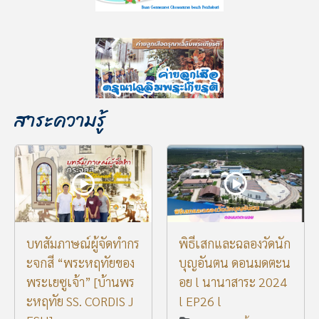
สาระความรู้
บทสัมภาษณ์ผู้จัดทำกร
พิธีเสกและฉลองวัดนัก
ะจกสี “พระหฤทัยของ
บุญอันตน ดอนมดตะน
พระเยซูเจ้า” [บ้านพร
อย l นานาสาระ 2024
ะหฤทัย SS. CORDIS J
l EP26 l