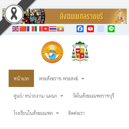
Facebook
YouTube
TikTok
Line
หน้าแรก
พระสังฆราช-พระสงฆ์
ศูนย์/ หน่วยงาน/ แผนก
วัดในสังฆมณฑลราชบุรี
โรงเรียนในสังฆมณฑล
ติดต่อเรา