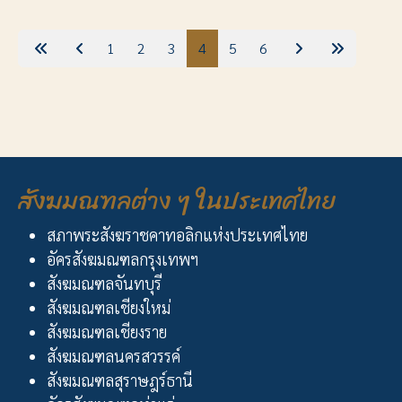
1
2
3
4
5
6
สังฆมณฑลต่าง ๆ ในประเทศไทย
สภาพระสังฆราชคาทอลิกแห่งประเทศไทย
อัครสังฆมณฑลกรุงเทพฯ
สังฆมณฑลจันทบุรี
สังฆมณฑลเชียงใหม่
สังฆมณฑลเชียงราย
สังฆมณฑลนครสวรรค์
สังฆมณฑลสุราษฎร์ธานี