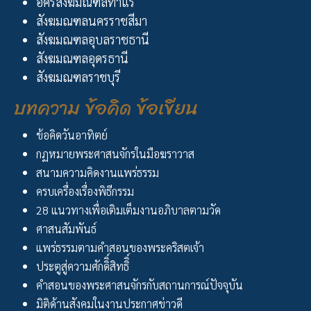
อัครสังฆมณฑลท่าแร่
สังฆมณฑลนครราชสีมา
สังฆมณฑลอุบลราชธานี
สังฆมณฑลอุดรธานี
สังฆมณฑลราชบุรี
บทความ ข้อคิด ข้อเขียน
ข้อคิดวันอาทิตย์
กฏหมายพระศาสนจักรในมือฆราวาส
สนามความคิดงานแพร่ธรรม
ครบเครื่องเรื่องพิธีกรรม
28 แนวทางเพื่อเติมเต็มงานอภิบาลตามวัด
ศาสนสัมพันธ์
แพร่ธรรมตามคำสอนของพระคริสตเจ้า
ประตูสู่ความศักดิิ์สิทธิิ์
คำสอนของพระศาสนจักรกับสถานการณ์ปัจจุบัน
มิติด้านสังคมในงานประกาศข่าวดี