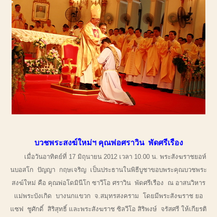
บวชพระสงฆ์ใหม่ฯ คุณพ่อศราวิน พัดศรีเรือง
เมื่อวันอาทิตย์ที่ 17 มิถุนายน 2012 เวลา 10.00 น. พระสังฆราชยอห์
นบอสโก ปัญญา กฤษเจริญ เป็นประธานในพิธีบูชาขอบพระคุณบวชพระ
สงฆ์ใหม่ คือ คุณพ่อโดมินีโก ซาวีโอ ศราวิน พัดศรีเรือง ณ อาสนวิหาร
แม่พระบังเกิด บางนกแขวก จ.สมุทรสงคราม โดยมีพระสังฆราช ยอ
แซฟ ชูศักดิ์ สิริสุทธิ์ และพระสังฆราช ซิลวีโอ สิริพงษ์ จรัสศรี ให้เกียรติ