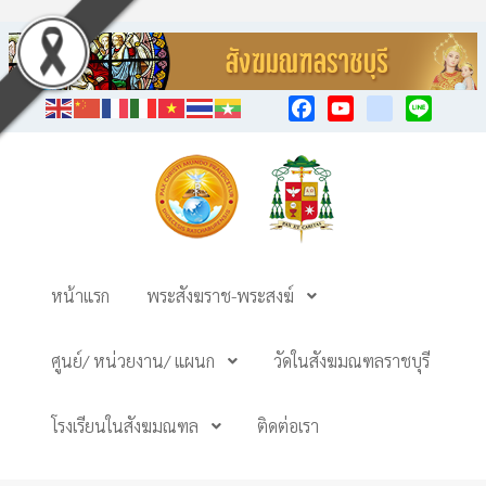
Facebook
YouTube
TikTok
Line
หน้าแรก
พระสังฆราช-พระสงฆ์
ศูนย์/ หน่วยงาน/ แผนก
วัดในสังฆมณฑลราชบุรี
โรงเรียนในสังฆมณฑล
ติดต่อเรา