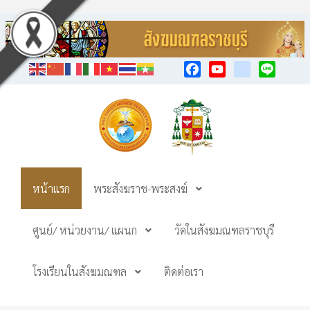
Facebook
YouTube
TikTok
Line
หน้าแรก
พระสังฆราช-พระสงฆ์
ศูนย์/ หน่วยงาน/ แผนก
วัดในสังฆมณฑลราชบุรี
โรงเรียนในสังฆมณฑล
ติดต่อเรา