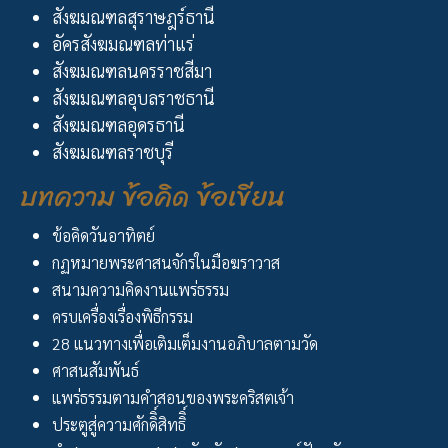
สังฆมณฑลสุราษฎร์ธานี
อัครสังฆมณฑลท่าแร่
สังฆมณฑลนครราชสีมา
สังฆมณฑลอุบลราชธานี
สังฆมณฑลอุดรธานี
สังฆมณฑลราชบุรี
บทความ ข้อคิด ข้อเขียน
ข้อคิดวันอาทิตย์
กฏหมายพระศาสนจักรในมือฆราวาส
สนามความคิดงานแพร่ธรรม
ครบเครื่องเรื่องพิธีกรรม
28 แนวทางเพื่อเติมเต็มงานอภิบาลตามวัด
ศาสนสัมพันธ์
แพร่ธรรมตามคำสอนของพระคริสตเจ้า
ประตูสู่ความศักดิิ์สิทธิิ์