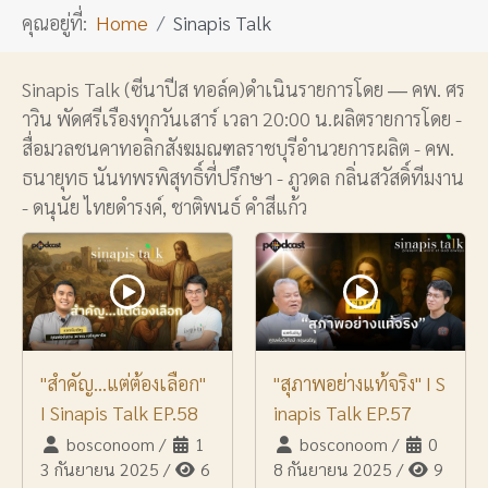
คุณอยู่ที่:
Home
Sinapis Talk
Sinapis Talk (ซีนาปีส ทอล์ค)ดำเนินรายการโดย ― คพ. ศร
าวิน พัดศรีเรืองทุกวันเสาร์ เวลา 20:00 น.ผลิตรายการโดย -
สื่อมวลชนคาทอลิกสังฆมณฑลราชบุรีอำนวยการผลิต - คพ.
ธนายุทธ นันทพรพิสุทธิ์ที่ปรึกษา - ภูวดล กลิ่นสวัสดิ์ทีมงาน
- ดนุนัย ไทยดำรงค์, ชาติพนธ์ คำสีแก้ว
"สำคัญ...แต่ต้องเลือก"
"สุภาพอย่างแท้จริง" I S
I Sinapis Talk EP.58
inapis Talk EP.57
bosconoom
/
1
bosconoom
/
0
3 กันยายน 2025
/
6
8 กันยายน 2025
/
9