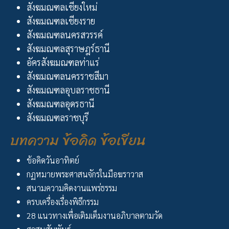
สังฆมณฑลเชียงใหม่
สังฆมณฑลเชียงราย
สังฆมณฑลนครสวรรค์
สังฆมณฑลสุราษฎร์ธานี
อัครสังฆมณฑลท่าแร่
สังฆมณฑลนครราชสีมา
สังฆมณฑลอุบลราชธานี
สังฆมณฑลอุดรธานี
สังฆมณฑลราชบุรี
บทความ ข้อคิด ข้อเขียน
ข้อคิดวันอาทิตย์
กฏหมายพระศาสนจักรในมือฆราวาส
สนามความคิดงานแพร่ธรรม
ครบเครื่องเรื่องพิธีกรรม
28 แนวทางเพื่อเติมเต็มงานอภิบาลตามวัด