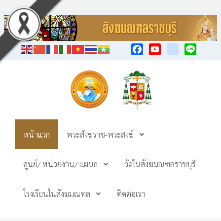
Facebook
YouTube
TikTok
Line
หน้าแรก
พระสังฆราช-พระสงฆ์
ศูนย์/ หน่วยงาน/ แผนก
วัดในสังฆมณฑลราชบุรี
โรงเรียนในสังฆมณฑล
ติดต่อเรา