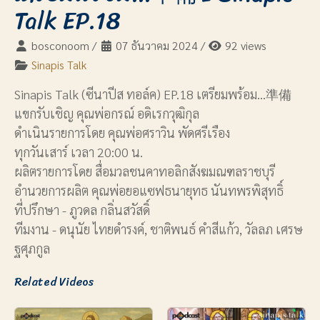
Talk EP.18
bosconoom
/
07 ธันวาคม 2024
/
92 views
Sinapis Talk
Sinapis Talk (ซีนาปีส ทอล์ค) EP.18 เตรียมพร้อม...準備
แขกรับเชิญ คุณพ่อกรณ์ อดิเรกวุฒิกุล
ดำเนินรายการโดย คุณพ่อศราวิน พัดศรีเรือง
ทุกวันเสาร์ เวลา 20:00 น.
ผลิตรายการโดย สื่อมวลชนคาทอลิกสังฆมณฑลราชบุรี
อำนวยการผลิต คุณพ่อยอแซฟธนายุทธ นันทพรพิสุทธิ์
ที่ปรึกษา - ภูวดล กลิ่นสวัสดิ์
ทีมงาน - ดนุนัย ไทยดำรงค์, ชาติพนธ์ คำสีแก้ว, วัลลภ เศรษ
ฐศุภกูล
Related Videos