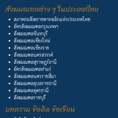
สังฆมณฑลต่าง ๆ ในประเทศไทย
สภาพระสังฆราชคาทอลิกแห่งประเทศไทย
อัครสังฆมณฑลกรุงเทพฯ
สังฆมณฑลจันทบุรี
สังฆมณฑลเชียงใหม่
สังฆมณฑลเชียงราย
สังฆมณฑลนครสวรรค์
สังฆมณฑลสุราษฎร์ธานี
อัครสังฆมณฑลท่าแร่
สังฆมณฑลนครราชสีมา
สังฆมณฑลอุบลราชธานี
สังฆมณฑลอุดรธานี
สังฆมณฑลราชบุรี
บทความ ข้อคิด ข้อเขียน