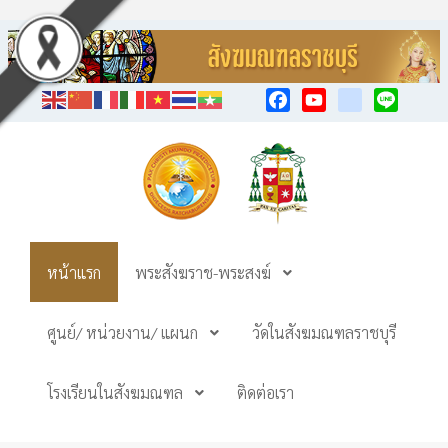
Facebook
YouTube
TikTok
Line
หน้าแรก
พระสังฆราช-พระสงฆ์
ศูนย์/ หน่วยงาน/ แผนก
วัดในสังฆมณฑลราชบุรี
โรงเรียนในสังฆมณฑล
ติดต่อเรา