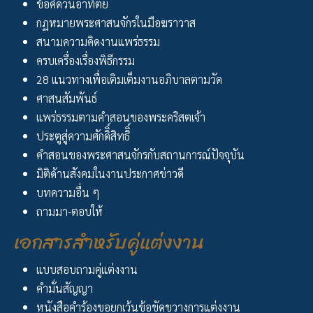
ข้อคิดวันอาทิตย์
กฏหมายพระศาสนจักรในมือฆราวาส
สนามความคิดงานแพร่ธรรม
ครบเครื่องเรื่องพิธีกรรม
28 แนวทางเพื่อเติมเต็มงานอภิบาลตามวัด
ศาสนสัมพันธ์
แพร่ธรรมตามคำสอนของพระคริสตเจ้า
ประตูสู่ความศักดิิ์สิทธิิ์
คำสอนของพระศาสนจักรกับสถานการณ์ปัจจุบัน
มิติด้านสังคมในงานประกาศข่าวดี
บทความอื่น ๆ
ถามมา-ตอบให้
เอกสารสำหรับคู่แต่งงาน
แบบสอบถามคู่แต่งงาน
คำมั่นสัญญา
หนังสือคำร้องขอยกเว้นข้อขัดขวางการแต่งงาน