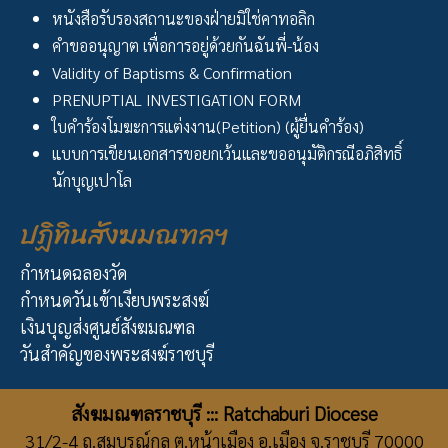
หนังสือรับรองสถานะของฝ่ายมิใช่คาทอลิก
คำขออนุญาต เพื่อการอยู่ด้วยกันฉันพี่-น้อง
Validity of Baptisms & Confirmation
PRENUPTIAL INVESTIGATION FORM
ใบคำร้องโมฆะการแต่งงาน(Petition) (ผู้ยื่นคำร้อง)
แบบการเขียนเอกสารขอยกเว้นและขออนุมัติกรณีอภิสิทธิ์
นักบุญเปาโล
ปฏิทินสังฆมณฑลฯ
กำหนดฉลองวัด
กำหนดวันเข้าเงียบพระสงฆ์
เงินบุญส่งศูนย์สังฆมณฑล
วันสำคัญของพระสงฆ์ราชบุรี
สังฆมณฑลราชบุรี ::: Ratchaburi Diocese
31/2-4 ถ.สมบูรณ์กุล ต.หน้าเมือง อ.เมือง จ.ราชบุรี 70000