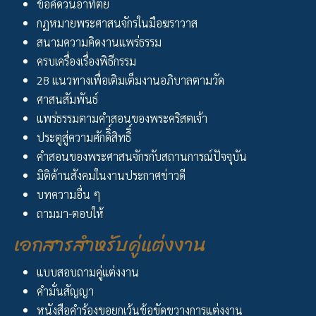
ข้อคิดวันอาทิตย์
กฏหมายพระศาสนจักรในมือฆราวาส
สนามความคิดงานแพร่ธรรม
ครบเครื่องเรื่องพิธีกรรม
28 แนวทางเพื่อเติมเต็มงานอภิบาลตามวัด
ศาสนสัมพันธ์
แพร่ธรรมตามคำสอนของพระคริสตเจ้า
ประตูสู่ความศักดิิ์สิทธิิ์
คำสอนของพระศาสนจักรกับสถานการณ์ปัจจุบัน
มิติด้านสังคมในงานประกาศข่าวดี
บทความอื่น ๆ
ถามมา-ตอบให้
เอกสารสำหรับคู่แต่งงาน
แบบสอบถามคู่แต่งงาน
คำมั่นสัญญา
หนังสือคำร้องขอยกเว้นข้อขัดขวางการแต่งงาน