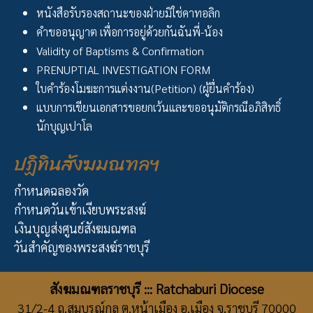
หนังสือรับรองสถานะของฝ่ายมิใช่คาทอลิก
คำขออนุญาต เพื่อการอยู่ด้วยกันฉันพี่-น้อง
Validity of Baptisms & Confirmation
PRENUPTIAL INVESTIGATION FORM
ใบคำร้องโมฆะการแต่งงาน(Petition) (ผู้ยื่นคำร้อง)
แบบการเขียนเอกสารขอยกเว้นและขออนุมัติกรณีอภิสิทธิ์
นักบุญเปาโล
ปฏิทินสังฆมณฑลฯ
กำหนดฉลองวัด
กำหนดวันเข้าเงียบพระสงฆ์
เงินบุญส่งศูนย์สังฆมณฑล
วันสำคัญของพระสงฆ์ราชบุรี
สังฆมณฑลราชบุรี ::: Ratchaburi Diocese
31/2-4 ถ.สมบูรณ์กุล ต.หน้าเมือง อ.เมือง จ.ราชบุรี 70000