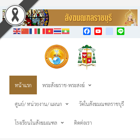
Facebook
YouTube
TikTok
Line
หน้าแรก
พระสังฆราช-พระสงฆ์
ศูนย์/ หน่วยงาน/ แผนก
วัดในสังฆมณฑลราชบุรี
โรงเรียนในสังฆมณฑล
ติดต่อเรา