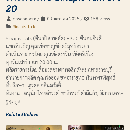
20
bosconoom
/
03 มกราคม 2025
/
158 views
Sinapis Talk
Sinapis Talk (ซีนาปีส ทอล์ค) EP.20 ชื่นชมยินดี
แขกรับเชิญ คุณพ่อชาญชัย ศรีสุทธิจรรยา
ดำเนินรายการโดย คุณพ่อศราวิน พัดศรีเรือง
ทุกวันเสาร์ เวลา 20:00 น.
ผลิตรายการโดย สื่อมวลชนคาทอลิกสังฆมณฑลราชบุรี
อำนวยการผลิต คุณพ่อยอแซฟธนายุทธ นันทพรพิสุทธิ์
ที่ปรึกษา - ภูวดล กลิ่นสวัสดิ์
ทีมงาน - ดนุนัย ไทยดำรงค์, ชาติพนธ์ คำสีแก้ว, วัลลภ เศรษ
ฐศุภกูล
Related Videos