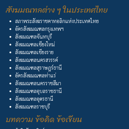
สังฆมณฑลต่าง ๆ ในประเทศไทย
สภาพระสังฆราชคาทอลิกแห่งประเทศไทย
อัครสังฆมณฑลกรุงเทพฯ
สังฆมณฑลจันทบุรี
สังฆมณฑลเชียงใหม่
สังฆมณฑลเชียงราย
สังฆมณฑลนครสวรรค์
สังฆมณฑลสุราษฎร์ธานี
อัครสังฆมณฑลท่าแร่
สังฆมณฑลนครราชสีมา
สังฆมณฑลอุบลราชธานี
สังฆมณฑลอุดรธานี
สังฆมณฑลราชบุรี
บทความ ข้อคิด ข้อเขียน