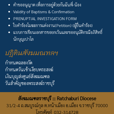
คำขออนุญาต เพื่อการอยู่ด้วยกันฉันพี่-น้อง
Validity of Baptisms & Confirmation
PRENUPTIAL INVESTIGATION FORM
ใบคำร้องโมฆะการแต่งงาน(Petition) (ผู้ยื่นคำร้อง)
แบบการเขียนเอกสารขอยกเว้นและขออนุมัติกรณีอภิสิทธิ์
นักบุญเปาโล
ปฏิทินสังฆมณฑลฯ
กำหนดฉลองวัด
กำหนดวันเข้าเงียบพระสงฆ์
เงินบุญส่งศูนย์สังฆมณฑล
วันสำคัญของพระสงฆ์ราชบุรี
สังฆมณฑลราชบุรี ::: Ratchaburi Diocese
31/2-4 ถ.สมบูรณ์กุล ต.หน้าเมือง อ.เมือง จ.ราชบุรี 70000
โทรศัพท์ 032-314728