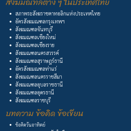
สังฆมณฑลต่าง ๆ ในประเทศไทย
สภาพระสังฆราชคาทอลิกแห่งประเทศไทย
อัครสังฆมณฑลกรุงเทพฯ
สังฆมณฑลจันทบุรี
สังฆมณฑลเชียงใหม่
สังฆมณฑลเชียงราย
สังฆมณฑลนครสวรรค์
สังฆมณฑลสุราษฎร์ธานี
อัครสังฆมณฑลท่าแร่
สังฆมณฑลนครราชสีมา
สังฆมณฑลอุบลราชธานี
สังฆมณฑลอุดรธานี
สังฆมณฑลราชบุรี
บทความ ข้อคิด ข้อเขียน
ข้อคิดวันอาทิตย์