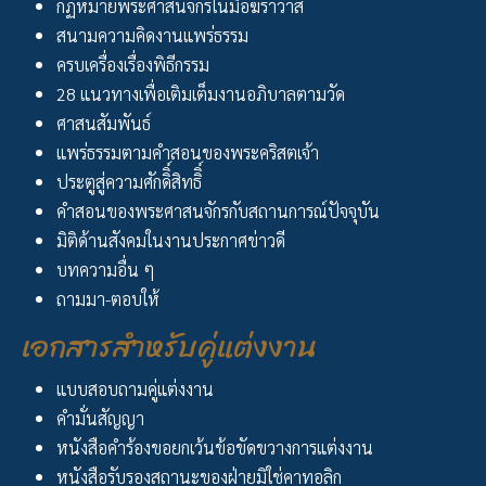
กฏหมายพระศาสนจักรในมือฆราวาส
สนามความคิดงานแพร่ธรรม
ครบเครื่องเรื่องพิธีกรรม
28 แนวทางเพื่อเติมเต็มงานอภิบาลตามวัด
ศาสนสัมพันธ์
แพร่ธรรมตามคำสอนของพระคริสตเจ้า
ประตูสู่ความศักดิิ์สิทธิิ์
คำสอนของพระศาสนจักรกับสถานการณ์ปัจจุบัน
มิติด้านสังคมในงานประกาศข่าวดี
บทความอื่น ๆ
ถามมา-ตอบให้
เอกสารสำหรับคู่แต่งงาน
แบบสอบถามคู่แต่งงาน
คำมั่นสัญญา
หนังสือคำร้องขอยกเว้นข้อขัดขวางการแต่งงาน
หนังสือรับรองสถานะของฝ่ายมิใช่คาทอลิก