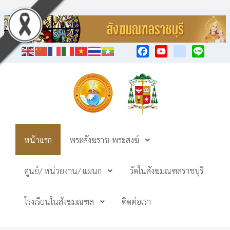
Facebook
YouTube
TikTok
Line
หน้าแรก
พระสังฆราช-พระสงฆ์
ศูนย์/ หน่วยงาน/ แผนก
วัดในสังฆมณฑลราชบุรี
โรงเรียนในสังฆมณฑล
ติดต่อเรา