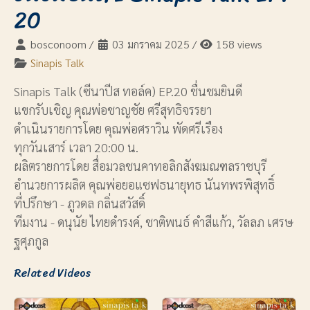
20
bosconoom
/
03 มกราคม 2025
/
158 views
Sinapis Talk
Sinapis Talk (ซีนาปีส ทอล์ค) EP.20 ชื่นชมยินดี
แขกรับเชิญ คุณพ่อชาญชัย ศรีสุทธิจรรยา
ดำเนินรายการโดย คุณพ่อศราวิน พัดศรีเรือง
ทุกวันเสาร์ เวลา 20:00 น.
ผลิตรายการโดย สื่อมวลชนคาทอลิกสังฆมณฑลราชบุรี
อำนวยการผลิต คุณพ่อยอแซฟธนายุทธ นันทพรพิสุทธิ์
ที่ปรึกษา - ภูวดล กลิ่นสวัสดิ์
ทีมงาน - ดนุนัย ไทยดำรงค์, ชาติพนธ์ คำสีแก้ว, วัลลภ เศรษ
ฐศุภกูล
Related Videos