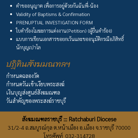
คำขออนุญาต เพื่อการอยู่ด้วยกันฉันพี่-น้อง
Validity of Baptisms & Confirmation
PRENUPTIAL INVESTIGATION FORM
ใบคำร้องโมฆะการแต่งงาน(Petition) (ผู้ยื่นคำร้อง)
แบบการเขียนเอกสารขอยกเว้นและขออนุมัติกรณีอภิสิทธิ์
นักบุญเปาโล
ปฏิทินสังฆมณฑลฯ
กำหนดฉลองวัด
กำหนดวันเข้าเงียบพระสงฆ์
เงินบุญส่งศูนย์สังฆมณฑล
วันสำคัญของพระสงฆ์ราชบุรี
สังฆมณฑลราชบุรี ::: Ratchaburi Diocese
31/2-4 ถ.สมบูรณ์กุล ต.หน้าเมือง อ.เมือง จ.ราชบุรี 70000
โทรศัพท์ 032-314728