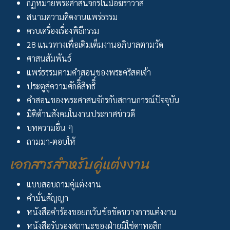
กฏหมายพระศาสนจักรในมือฆราวาส
สนามความคิดงานแพร่ธรรม
ครบเครื่องเรื่องพิธีกรรม
28 แนวทางเพื่อเติมเต็มงานอภิบาลตามวัด
ศาสนสัมพันธ์
แพร่ธรรมตามคำสอนของพระคริสตเจ้า
ประตูสู่ความศักดิิ์สิทธิิ์
คำสอนของพระศาสนจักรกับสถานการณ์ปัจจุบัน
มิติด้านสังคมในงานประกาศข่าวดี
บทความอื่น ๆ
ถามมา-ตอบให้
เอกสารสำหรับคู่แต่งงาน
แบบสอบถามคู่แต่งงาน
คำมั่นสัญญา
หนังสือคำร้องขอยกเว้นข้อขัดขวางการแต่งงาน
หนังสือรับรองสถานะของฝ่ายมิใช่คาทอลิก