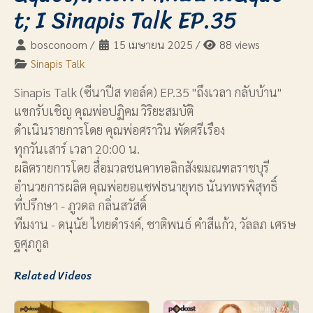
t; I Sinapis Talk EP.35
bosconoom
/
15 เมษายน 2025
/
88 views
Sinapis Talk
Sinapis Talk (ซีนาปีส ทอล์ค) EP.35 "ถึงเวลา กลับบ้าน"
แขกรับเชิญ คุณพ่อปฏิคม วิริยะสมบัติ
ดำเนินรายการโดย คุณพ่อศราวิน พัดศรีเรือง
ทุกวันเสาร์ เวลา 20:00 น.
ผลิตรายการโดย สื่อมวลชนคาทอลิกสังฆมณฑลราชบุรี
อำนวยการผลิต คุณพ่อยอแซฟธนายุทธ นันทพรพิสุทธิ์
ที่ปรึกษา - ภูวดล กลิ่นสวัสดิ์
ทีมงาน - ดนุนัย ไทยดำรงค์, ชาติพนธ์ คำสีแก้ว, วัลลภ เศรษ
ฐศุภกูล
Related Videos