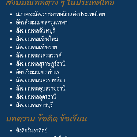
สังฆมณฑลต่าง ๆ ในประเทศไทย
สภาพระสังฆราชคาทอลิกแห่งประเทศไทย
อัครสังฆมณฑลกรุงเทพฯ
สังฆมณฑลจันทบุรี
สังฆมณฑลเชียงใหม่
สังฆมณฑลเชียงราย
สังฆมณฑลนครสวรรค์
สังฆมณฑลสุราษฎร์ธานี
อัครสังฆมณฑลท่าแร่
สังฆมณฑลนครราชสีมา
สังฆมณฑลอุบลราชธานี
สังฆมณฑลอุดรธานี
สังฆมณฑลราชบุรี
บทความ ข้อคิด ข้อเขียน
ข้อคิดวันอาทิตย์