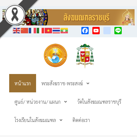
Facebook
YouTube
TikTok
Line
หน้าแรก
พระสังฆราช-พระสงฆ์
ศูนย์/ หน่วยงาน/ แผนก
วัดในสังฆมณฑลราชบุรี
โรงเรียนในสังฆมณฑล
ติดต่อเรา