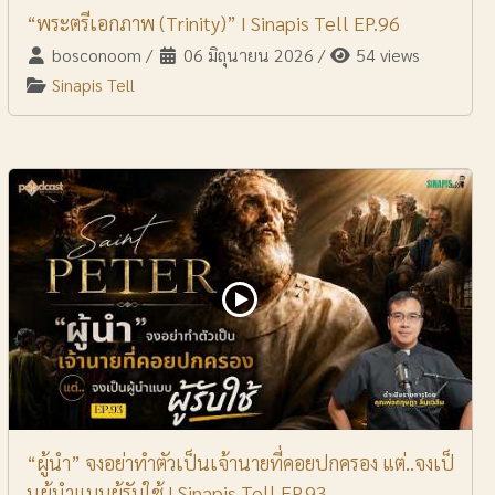
“พระตรีเอกภาพ (Trinity)” I Sinapis Tell EP.96
bosconoom
/
06 มิถุนายน 2026
/
54 views
Sinapis Tell
“ผู้นำ” จงอย่าทำตัวเป็นเจ้านายที่คอยปกครอง แต่..จงเป็
นผู้นำแบบผู้รับใช้ I Sinapis Tell EP.93