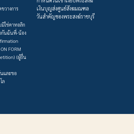
กำหนดวันเข้าเงียบพระสงฆ์
เงินบุญส่งศูนย์สังฆมณฑล
ัดขวางการ
วันสำคัญของพระสงฆ์ราชบุรี
มิใช่คาทอลิก
กันฉันพี่-น้อง
firmation
TION FORM
tion) (ผู้ยื่น
ว้นและขอ
าโล