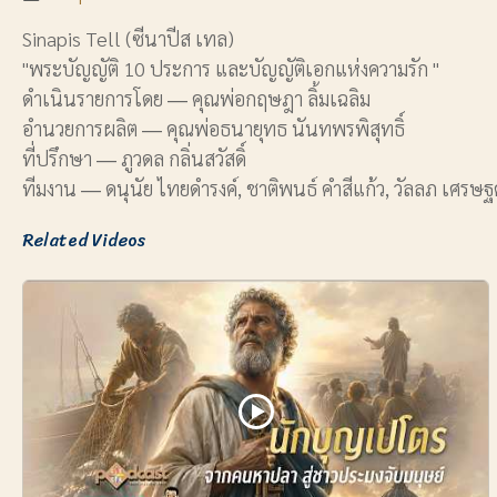
Sinapis Tell (ซีนาปีส เทล)
"พระบัญญัติ 10 ประการ และบัญญัติเอกแห่งความรัก "
ดำเนินรายการโดย ― คุณพ่อกฤษฎา ลิ้มเฉลิม
อำนวยการผลิต ― คุณพ่อธนายุทธ นันทพรพิสุทธิ์
ที่ปรึกษา ― ภูวดล กลิ่นสวัสดิ์
ทีมงาน ― ดนุนัย ไทยดำรงค์, ชาติพนธ์ คำสีแก้ว, วัลลภ เศรษฐศ
Related Videos