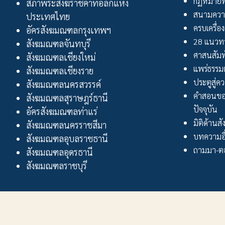
กฏหมายพ
สภาพระสังฆราชคาทอลิกแห่ง
สนามควา
ประเทศไทย
ครบเครื่อง
อัครสังฆมณฑลกรุงเทพฯ
28 แนวทา
สังฆมณฑลจันทบุรี
ศาสนสัมพ
สังฆมณฑลเชียงใหม่
แพร่ธรรม
สังฆมณฑลเชียงราย
ประตูสู่ความ
สังฆมณฑลนครสวรรค์
คำสอนขอ
สังฆมณฑลสุราษฎร์ธานี
ปัจจุบัน
อัครสังฆมณฑลท่าแร่
มิติด้านส
สังฆมณฑลนครราชสีมา
บทความอื
สังฆมณฑลอุบลราชธานี
ถามมา-ตอ
สังฆมณฑลอุดรธานี
สังฆมณฑลราชบุรี