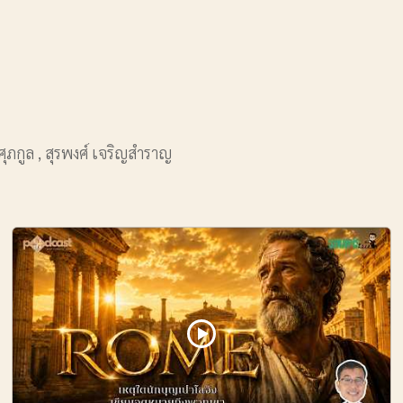
ุภกูล , สุรพงศ์ เจริญสำราญ