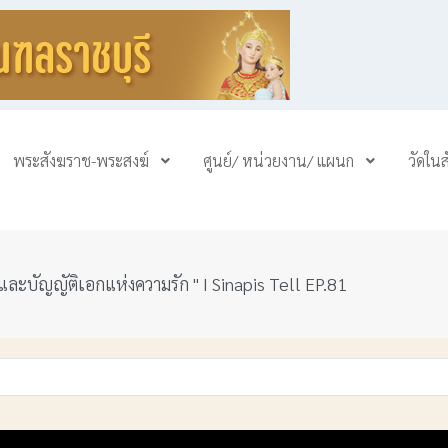
พระสังฆราช-พระสงฆ์
ศูนย์/ หน่วยงาน/ แผนก
วัดใน
ละบัญญัติเอกแห่งความรัก " I Sinapis Tell EP.81