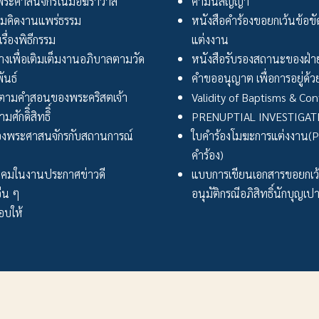
ระศาสนจักรในมือฆราวาส
คำมั่นสัญญา
มคิดงานแพร่ธรรม
หนังสือคำร้องขอยกเว้นข้อข
เรื่องพิธีกรรม
แต่งงาน
งเพื่อเติมเต็มงานอภิบาลตามวัด
หนังสือรับรองสถานะของฝ่าย
ันธ์
คำขออนุญาต เพื่อการอยู่ด้วย
ตามคำสอนของพระคริสตเจ้า
Validity of Baptisms & Con
ศักดิิ์สิทธิิ์
PRENUPTIAL INVESTIGA
งพระศาสนจักรกับสถานการณ์
ใบคำร้องโมฆะการแต่งงาน(Peti
คำร้อง)
ังคมในงานประกาศข่าวดี
แบบการเขียนเอกสารขอยกเ
่น ๆ
อนุมัติกรณีอภิสิทธิ์นักบุญเป
บให้