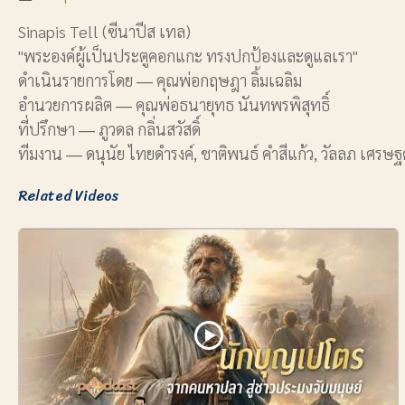
Sinapis Tell (ซีนาปีส เทล)
"พระองค์ผู้เป็นประตูคอกแกะ ทรงปกป้องและดูแลเรา"
ดำเนินรายการโดย ― คุณพ่อกฤษฎา ลิ้มเฉลิม
อำนวยการผลิต ― คุณพ่อธนายุทธ นันทพรพิสุทธิ์
ที่ปรึกษา ― ภูวดล กลิ่นสวัสดิ์
ทีมงาน ― ดนุนัย ไทยดำรงค์, ชาติพนธ์ คำสีแก้ว, วัลลภ เศรษฐ
Related Videos