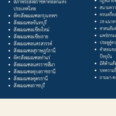
กฏหมายพ
สภาพระสังฆราชคาทอลิกแห่ง
สนามควา
ประเทศไทย
ครบเครื่อง
อัครสังฆมณฑลกรุงเทพฯ
28 แนวทา
สังฆมณฑลจันทบุรี
ศาสนสัมพ
สังฆมณฑลเชียงใหม่
แพร่ธรรม
สังฆมณฑลเชียงราย
ประตูสู่ความ
สังฆมณฑลนครสวรรค์
คำสอนขอ
สังฆมณฑลสุราษฎร์ธานี
ปัจจุบัน
อัครสังฆมณฑลท่าแร่
มิติด้านส
สังฆมณฑลนครราชสีมา
บทความอื
สังฆมณฑลอุบลราชธานี
ถามมา-ตอ
สังฆมณฑลอุดรธานี
สังฆมณฑลราชบุรี