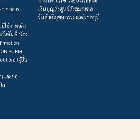
กำหนดวันเข้าเงียบพระสงฆ์
เงินบุญส่งศูนย์สังฆมณฑล
ัดขวางการ
วันสำคัญของพระสงฆ์ราชบุรี
มิใช่คาทอลิก
กันฉันพี่-น้อง
firmation
TION FORM
tion) (ผู้ยื่น
ว้นและขอ
าโล