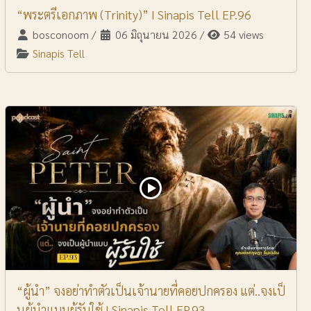
“พระตรีเอกภาพ (Trinity)” I Sinapis Tell EP.96
bosconoom
/
06 มิถุนายน 2026
/
54 views
Sinapis Tell
“ผู้นำ” จงอย่าทำตัวเป็นเจ้านายที่คอยปกครอง แต่..จงเป็
นผู้นำแบบผู้รับใช้ I Sinapis Tell EP.93