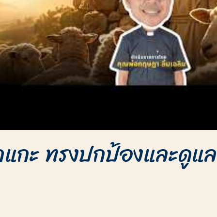
กแกะ ทรงปกป้องและดูแลเ