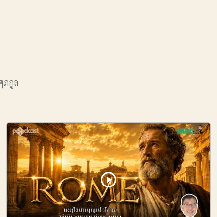
ศุภกูล