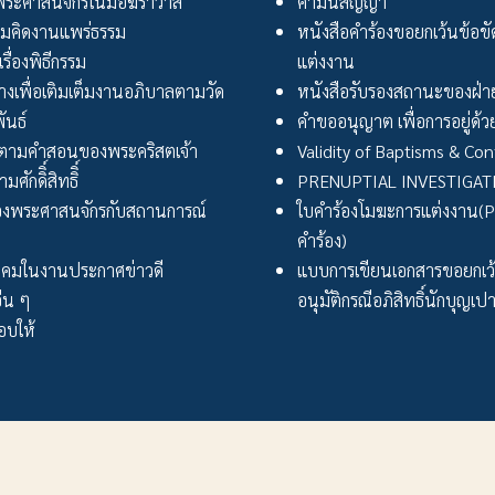
ระศาสนจักรในมือฆราวาส
คำมั่นสัญญา
มคิดงานแพร่ธรรม
หนังสือคำร้องขอยกเว้นข้อข
เรื่องพิธีกรรม
แต่งงาน
งเพื่อเติมเต็มงานอภิบาลตามวัด
หนังสือรับรองสถานะของฝ่าย
ันธ์
คำขออนุญาต เพื่อการอยู่ด้วย
ตามคำสอนของพระคริสตเจ้า
Validity of Baptisms & Con
ศักดิิ์สิทธิิ์
PRENUPTIAL INVESTIGA
งพระศาสนจักรกับสถานการณ์
ใบคำร้องโมฆะการแต่งงาน(Peti
คำร้อง)
ังคมในงานประกาศข่าวดี
แบบการเขียนเอกสารขอยกเ
่น ๆ
อนุมัติกรณีอภิสิทธิ์นักบุญเป
บให้