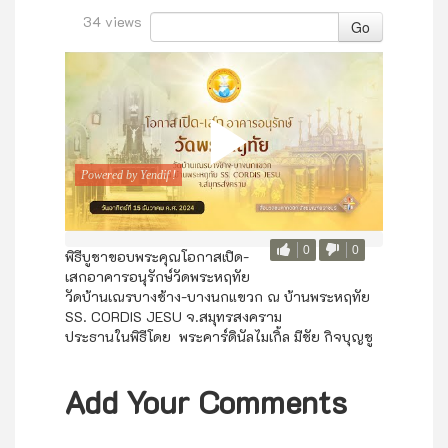
34 views
Go
0
0
พิธีบูชาขอบพระคุณโอกาสเปิด-
เสกอาคารอนุรักษ์วัดพระหฤทัย
วัดบ้านเณรบางช้าง-บางนกแขวก ณ บ้านพระหฤทัย
SS. CORDIS JESU จ.สมุทรสงคราม
ประธานในพิธีโดย พระคาร์ดินัลไมเกิ้ล มีชัย กิจบุญชู
Add Your Comments