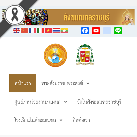
Facebook
YouTube
TikTok
Line
หน้าแรก
พระสังฆราช-พระสงฆ์
ศูนย์/ หน่วยงาน/ แผนก
วัดในสังฆมณฑลราชบุรี
โรงเรียนในสังฆมณฑล
ติดต่อเรา