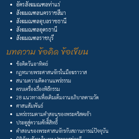
อัครสังฆมณฑลท่าแร่
สังฆมณฑลนครราชสีมา
สังฆมณฑลอุบลราชธานี
สังฆมณฑลอุดรธานี
สังฆมณฑลราชบุรี
บทความ ข้อคิด ข้อเขียน
ข้อคิดวันอาทิตย์
กฏหมายพระศาสนจักรในมือฆราวาส
สนามความคิดงานแพร่ธรรม
ครบเครื่องเรื่องพิธีกรรม
28 แนวทางเพื่อเติมเต็มงานอภิบาลตามวัด
ศาสนสัมพันธ์
แพร่ธรรมตามคำสอนของพระคริสตเจ้า
ประตูสู่ความศักดิิ์สิทธิิ์
คำสอนของพระศาสนจักรกับสถานการณ์ปัจจุบัน