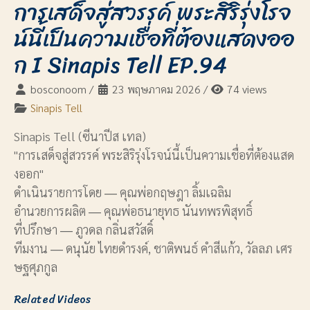
การเสด็จสู่สวรรค์ พระสิริรุ่งโรจ
น์นี้เป็นความเชื่อที่ต้องแสดงออ
ก I Sinapis Tell EP.94
bosconoom
/
23 พฤษภาคม 2026
/
74 views
Sinapis Tell
Sinapis Tell (ซีนาปีส เทล)
"การเสด็จสู่สวรรค์ พระสิริรุ่งโรจน์นี้เป็นความเชื่อที่ต้องแสด
งออก"
ดำเนินรายการโดย ― คุณพ่อกฤษฎา ลิ้มเฉลิม
อำนวยการผลิต ― คุณพ่อธนายุทธ นันทพรพิสุทธิ์
ที่ปรึกษา ― ภูวดล กลิ่นสวัสดิ์
ทีมงาน ― ดนุนัย ไทยดำรงค์, ชาติพนธ์ คำสีแก้ว, วัลลภ เศร
ษฐศุภกูล
Related Videos