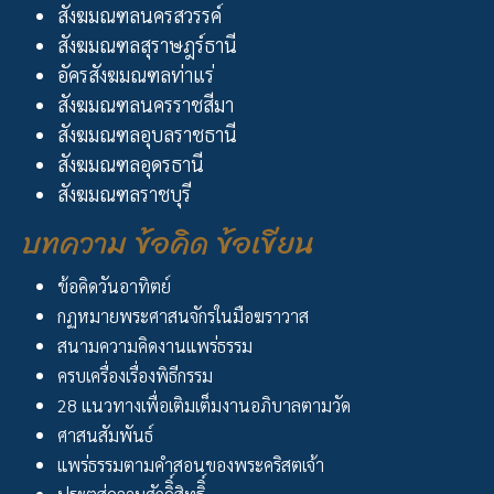
สังฆมณฑลนครสวรรค์
สังฆมณฑลสุราษฎร์ธานี
อัครสังฆมณฑลท่าแร่
สังฆมณฑลนครราชสีมา
สังฆมณฑลอุบลราชธานี
สังฆมณฑลอุดรธานี
สังฆมณฑลราชบุรี
บทความ ข้อคิด ข้อเขียน
ข้อคิดวันอาทิตย์
กฏหมายพระศาสนจักรในมือฆราวาส
สนามความคิดงานแพร่ธรรม
ครบเครื่องเรื่องพิธีกรรม
28 แนวทางเพื่อเติมเต็มงานอภิบาลตามวัด
ศาสนสัมพันธ์
แพร่ธรรมตามคำสอนของพระคริสตเจ้า