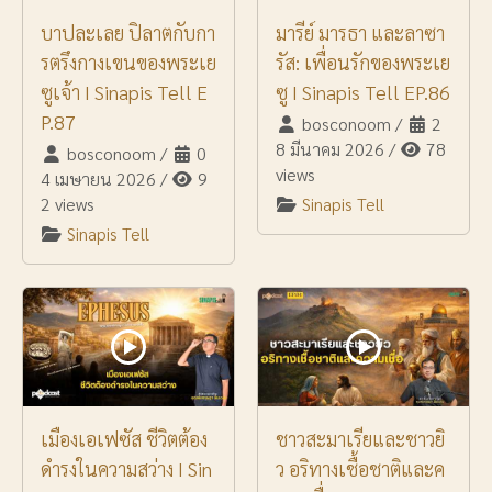
บาปละเลย ปิลาตกับกา
มารีย์ มารธา และลาซา
รตรึงกางเขนของพระเย
รัส: เพื่อนรักของพระเย
ซูเจ้า I Sinapis Tell E
ซู I Sinapis Tell EP.86
P.87
bosconoom
/
2
8 มีนาคม 2026
/
78
bosconoom
/
0
views
4 เมษายน 2026
/
9
2 views
Sinapis Tell
Sinapis Tell
เมืองเอเฟซัส ชีวิตต้อง
ชาวสะมาเรียและชาวยิ
ดำรงในความสว่าง I Sin
ว อริทางเชื้อชาติและค