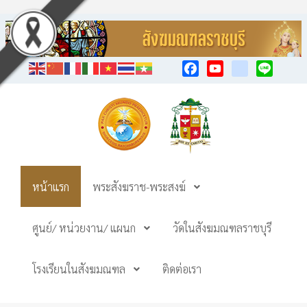
Facebook
YouTube
TikTok
Line
หน้าแรก
พระสังฆราช-พระสงฆ์
ศูนย์/ หน่วยงาน/ แผนก
วัดในสังฆมณฑลราชบุรี
โรงเรียนในสังฆมณฑล
ติดต่อเรา