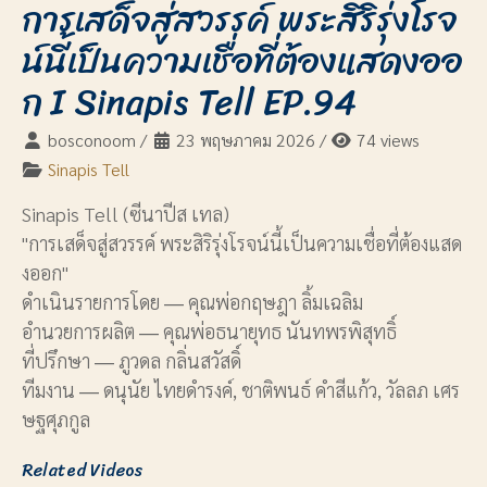
การเสด็จสู่สวรรค์ พระสิริรุ่งโรจ
น์นี้เป็นความเชื่อที่ต้องแสดงออ
ก I Sinapis Tell EP.94
bosconoom
/
23 พฤษภาคม 2026
/
74 views
Sinapis Tell
Sinapis Tell (ซีนาปีส เทล)
"การเสด็จสู่สวรรค์ พระสิริรุ่งโรจน์นี้เป็นความเชื่อที่ต้องแสด
งออก"
ดำเนินรายการโดย ― คุณพ่อกฤษฎา ลิ้มเฉลิม
อำนวยการผลิต ― คุณพ่อธนายุทธ นันทพรพิสุทธิ์
ที่ปรึกษา ― ภูวดล กลิ่นสวัสดิ์
ทีมงาน ― ดนุนัย ไทยดำรงค์, ชาติพนธ์ คำสีแก้ว, วัลลภ เศร
ษฐศุภกูล
Related Videos