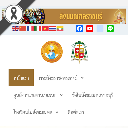
Facebook
YouTube
TikTok
Line
หน้าแรก
พระสังฆราช-พระสงฆ์
ศูนย์/ หน่วยงาน/ แผนก
วัดในสังฆมณฑลราชบุรี
โรงเรียนในสังฆมณฑล
ติดต่อเรา