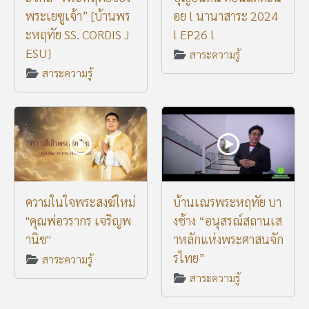
พระเยซูเจ้า” [บ้านพร
อย l นานาสาระ 2024
ะหฤทัย SS. CORDIS J
l EP26 l
ESU]
สาระความรู้
สาระความรู้
ความในใจพระสงฆ์ใหม่
บ้านเณรพระหฤทัย บา
"คุณพ่อวรากร เจริญพ
งช้าง “อนุสรณ์สถานเส
านิช"
าหลักแห่งพระศาสนจัก
รไทย”
สาระความรู้
สาระความรู้