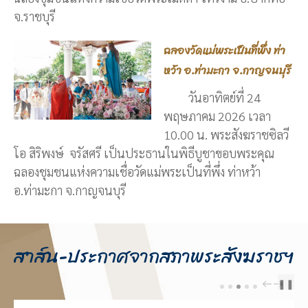
จ.ราชบุรี
ฉลองวัดแม่พระเป็นที่พึ่ง ท่า
หว้า อ.ท่ามะกา จ.กาญจนบุรี
วันอาทิตย์ที่ 24
พฤษภาคม 2026 เวลา
10.00 น. พระสังฆราชซิลวี
โอ สิริพงษ์ จรัสศรี เป็นประธานในพิธีบูชาขอบพระคุณ
ฉลองชุมชนแห่งความเชื่อวัดแม่พระเป็นที่พึ่ง ท่าหว้า
อ.ท่ามะกา จ.กาญจนบุรี
สาส์น-ประกาศจากสภาพระสังฆราชฯ
❚❚
PREV
NEXT