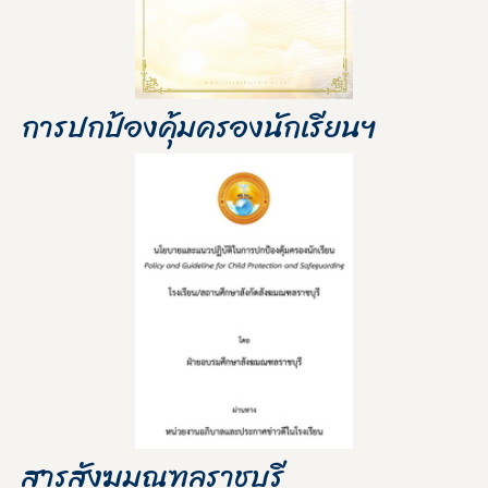
การปกป้องคุ้มครองนักเรียนฯ
สารสังฆมณฑลราชบุรี