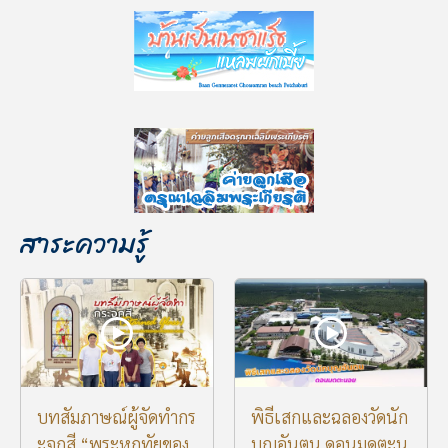
สาระความรู้
บทสัมภาษณ์ผู้จัดทำกร
พิธีเสกและฉลองวัดนัก
ะจกสี “พระหฤทัยของ
บุญอันตน ดอนมดตะน