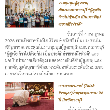
งานชุมนุมผู้สูงอายุ
สังฆมณฑลราชบุรี "ผู้สูงวัย
ก้าวไปด้วยกัน เป็นประจักษ์
พยานถึงข่าวดี"
วันเสาร์ที่ 4 กรกฎาคม
2026 พระสังฆราชซิลวีโอ สิริพงษ์ จรัสศรี เป็นประธานใน
พิธีบูชาขอบพระคุณในงานชุมนุมผู้สูงอายุสังฆมณฑลราชบุรี
"ผู้สูงวัย ก้าวไปด้วยกัน เป็นประจักษ์พยานถึงข่าวดี"
และ
มอบใบประกาศเกียรติคุณ แสดงความยินดีกับผู้สูงอายุ และ
ลูกกตัญญูต่อบุพการีตัวอย่างระดับชาติและระดับสังฆมณฑล
ณ อาสนวิหารแม่พระบังเกิดบางนกแขวก
การภาวนาเทเซ่ (Taizé
Prayer) โอกาสครบรอบ 96
ปี มิสซังราชบุรี
ค่ำวันอังคารที่ 30