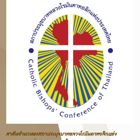
สาส์นอภิบาลสภาประมุขบาทหลวงโรมันคาทอลิกแห่ง