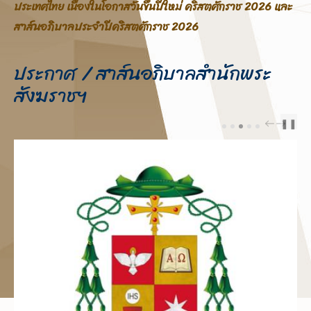
ประเทศไทย โอกาสสมโภชพระคริสตสมภพ คริสตศักราช 2025
ประกาศ / สาส์นอภิบาลสำนักพระ
สังฆราชฯ
❚❚
PREV
NEXT