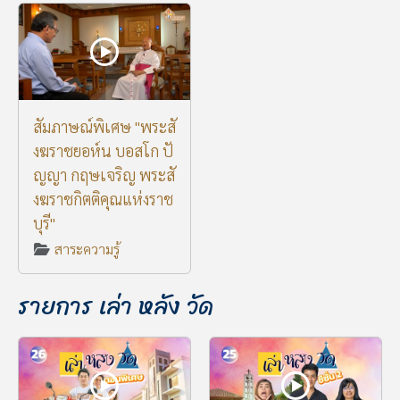
สัมภาษณ์พิเศษ "พระสั
งฆราชยอห์น บอสโก ปั
ญญา กฤษเจริญ พระสั
งฆราชกิตติคุณแห่งราช
บุรี"
สาระความรู้
รายการ เล่า หลัง วัด